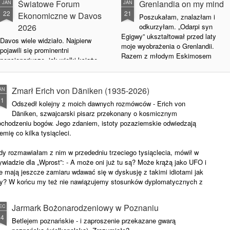
Światowe Forum
Grenlandia on my mind
JAN
JAN
22
21
Ekonomiczne w Davos
Poszukałam, znalazłam i
2026
odkurzyłam. „Odarpi syn
Egigwy” ukształtował przed laty
Davos wiele widziało. Najpierw
moje wyobrażenia o Grenlandii.
pojawili się prominentni
Razem z młodym Eskimosem
pensjonariusze, jak wielki książę
budowałam igloo, łowiłam ryby,
Dymitr Romanow, korzystający z
zaprzyjaźniałam się z
dobrodziejstw górskiego
niedźwiadkiem. Dzięki barwnym
powietrza. Potem niektóre
Zmarł Erich von Däniken (1935-2026)
AN
opisom Aliny i Czesława
sanatoria, na przykład słynne
11
Odszedł kolejny z moich dawnych rozmówców - Erich von
Centkiewiczów czułam się prawie
Schatzalp, gdzie rozgrywa się
Däniken, szwajcarski pisarz przekonany o kosmicznym
Eskimoską. Potem o tym
akcja „Czarodziejskiej góry”,
ochodzeniu bogów. Jego zdaniem, istoty pozaziemskie odwiedzają
zapomniałam.
zamieniono na hotele. Zaczęli do
emię co kilka tysiącleci.
nich przyjeżdżać inni celebryci –
A dziś? Zamiast literackich
uczestnicy Światowego Forum
dy rozmawiałam z nim w przededniu trzeciego tysiąclecia, mówił w
opisów docierają do mnie
Ekonomicznego.
wiadzie dla „Wprost”: - A może oni już tu są? Może krążą jako UFO i
arktyczne memy - i śmieszne, i
e mają jeszcze zamiaru wdawać się w dyskusję z takimi idiotami jak
straszne zarazem. Podobnie jak
Dla nas, dziennikarzy, to
y? W końcu my też nie nawiązujemy stosunków dyplomatycznych z
przed laty znów zaczynam więc
znakomita okazja, by zrobić
urami…”.
myśleć o Grenlandii.
wywiad lub się na niego
przynajmniej umówić.
Jarmark Bożonarodzeniowy w Poznaniu
EC
14
Betlejem poznańskie - i zaproszenie przekazane gwarą