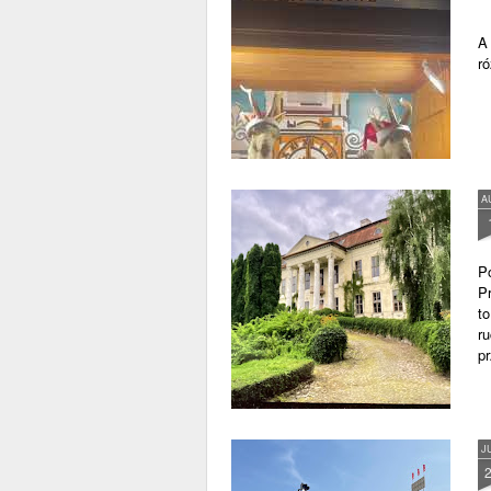
A
r
A
P
P
to
r
p
J