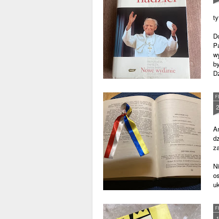
ty
D
P
wy
by
Dz
F
A
dz
z
N
os
uk
F