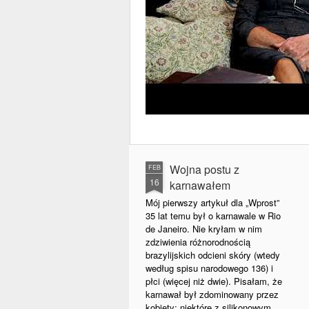
Wojna postu z
FEB
16
karnawałem
Mój pierwszy artykuł dla „Wprost”
35 lat temu był o karnawale w Rio
de Janeiro. Nie kryłam w nim
zdziwienia różnorodnością
brazylijskich odcieni skóry (wtedy
według spisu narodowego 136) i
płci (więcej niż dwie). Pisałam, że
karnawał był zdominowany przez
kobiety; niektóre z silikonowym