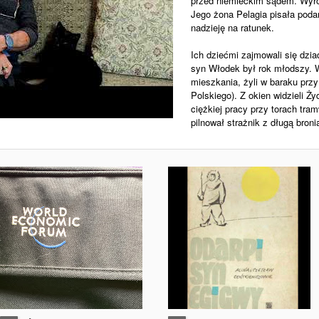
przed niemieckim sądem. Wyrok
Jego żona Pelagia pisała poda
nadzieję na ratunek.
Ich dziećmi zajmowali się dzia
syn Włodek był rok młodszy.
mieszkania, żyli w baraku przy
Polskiego). Z okien widzieli
ciężkiej pracy przy torach tr
pilnował strażnik z długą broni