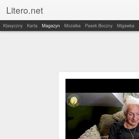
Litero.net
Klasyczny
Karta
Magazyn
Mozaika
Pasek Boczny
Migawka