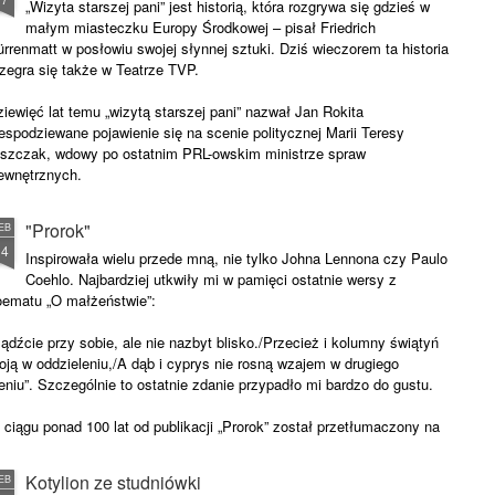
„Wizyta starszej pani” jest historią, która rozgrywa się gdzieś w
małym miasteczku Europy Środkowej – pisał Friedrich
rrenmatt w posłowiu swojej słynnej sztuki. Dziś wieczorem ta historia
zegra się także w Teatrze TVP.
iewięć lat temu „wizytą starszej pani” nazwał Jan Rokita
espodziewane pojawienie się na scenie politycznej Marii Teresy
iszczak, wdowy po ostatnim PRL-owskim ministrze spraw
ewnętrznych.
"Prorok"
EB
14
Inspirowała wielu przede mną, nie tylko Johna Lennona czy Paulo
Coehlo. Najbardziej utkwiły mi w pamięci ostatnie wersy z
oematu „O małżeństwie”:
ądźcie przy sobie, ale nie nazbyt blisko./Przecież i kolumny świątyń
oją w oddzieleniu,/A dąb i cyprys nie rosną wzajem w drugiego
eniu”. Szczególnie to ostatnie zdanie przypadło mi bardzo do gustu.
ciągu ponad 100 lat od publikacji „Prorok” został przetłumaczony na
nad 100 języków. Na język polski pięknie przełożył go Ernest Bryll.
Kotylion ze studniówki
EB