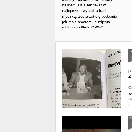
biustem. Dziś ten tekst w
najlepszym wypadku trąci
myszką. Zestarzał się podobnie
jak moje amatorskie zdjęcia
robione na filmie ORWO.
Po jakimś czasie redakcja
zamówiła u mnie wywiad z o.
Józefem M.
J
p
Zi
G
wy
ni
m
k
D