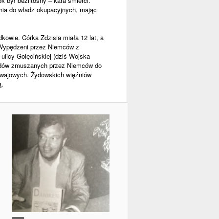
 był bezlitosny – kara śmierci.
nia do władz okupacyjnych, mając
dkowie. Córka Zdzisia miała 12 lat, a
 Wypędzeni przez Niemców z
 ulicy Golęcińskiej (dziś Wojska
 Żydów zmuszanych przez Niemców do
amwajowych. Żydowskich więźniów
ą.