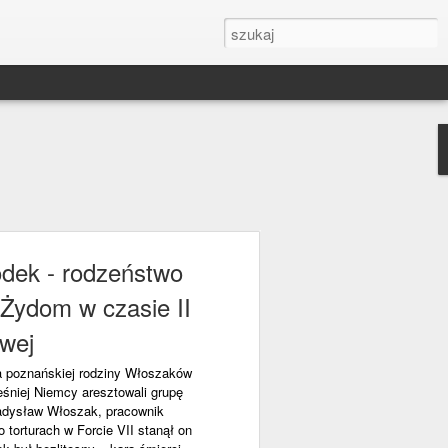
odek - rodzeństwo
Żydom w czasie II
owej
a poznańskiej rodziny Włoszaków
eśniej Niemcy aresztowali grupę
ładysław Włoszak, pracownik
torturach w Forcie VII stanął on