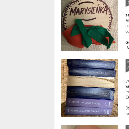
ż
M
uj
eu
G
M
J
„
w
fr
E
Dz
re
w
F