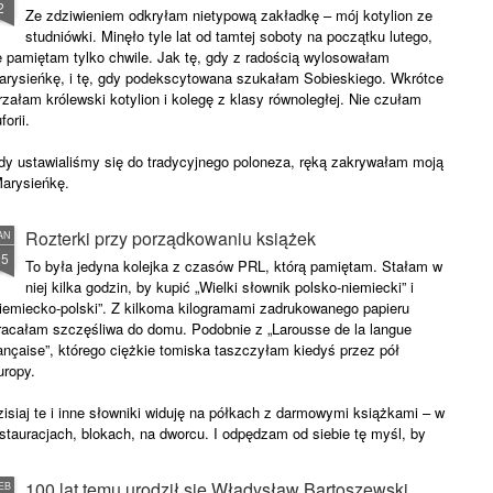
2
Ze zdziwieniem odkryłam nietypową zakładkę – mój kotylion ze
studniówki. Minęło tyle lat od tamtej soboty na początku lutego,
e pamiętam tylko chwile. Jak tę, gdy z radością wylosowałam
arysieńkę, i tę, gdy podekscytowana szukałam Sobieskiego. Wkrótce
rzałam królewski kotylion i kolegę z klasy równoległej. Nie czułam
forii.
dy ustawialiśmy się do tradycyjnego poloneza, ręką zakrywałam moją
arysieńkę.
Rozterki przy porządkowaniu książek
AN
25
To była jedyna kolejka z czasów PRL, którą pamiętam. Stałam w
niej kilka godzin, by kupić „Wielki słownik polsko-niemiecki” i
niemiecko-polski”. Z kilkoma kilogramami zadrukowanego papieru
racałam szczęśliwa do domu. Podobnie z „Larousse de la langue
ançaise”, którego ciężkie tomiska taszczyłam kiedyś przez pół
uropy.
isiaj te i inne słowniki widuję na półkach z darmowymi książkami – w
stauracjach, blokach, na dworcu. I odpędzam od siebie tę myśl, by
ystawić również moje „skarby”.
100 lat temu urodził się Władysław Bartoszewski
EB