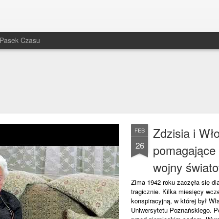
Pasek Czasu
Zdzisia i Wł
FEB
26
pomagające 
wojny świat
Zima 1942 roku zaczęła się dl
tragicznie. Kilka miesięcy wcz
konspiracyjną, w której był W
Uniwersytetu Poznańskiego. Po 