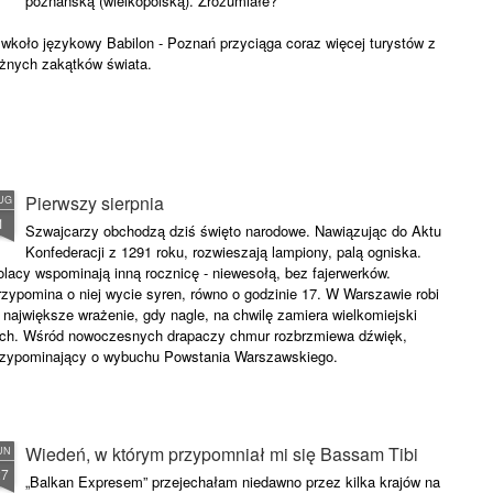
poznańską (wielkopolską). Zrozumiałe?
 wkoło językowy Babilon - Poznań przyciąga coraz więcej turystów z
óżnych zakątków świata.
Pierwszy sierpnia
UG
1
Szwajcarzy obchodzą dziś święto narodowe. Nawiązując do Aktu
Konfederacji z 1291 roku, rozwieszają lampiony, palą ogniska.
olacy wspominają inną rocznicę - niewesołą, bez fajerwerków.
rzypomina o niej wycie syren, równo o godzinie 17. W Warszawie robi
 największe wrażenie, gdy nagle, na chwilę zamiera wielkomiejski
uch. Wśród nowoczesnych drapaczy chmur rozbrzmiewa dźwięk,
rzypominający o wybuchu Powstania Warszawskiego.
Wiedeń, w którym przypomniał mi się Bassam Tibi
UN
27
„Balkan Expresem” przejechałam niedawno przez kilka krajów na