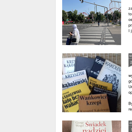
z
to
os
p
I
M
w
gd
U
op
B
re
A