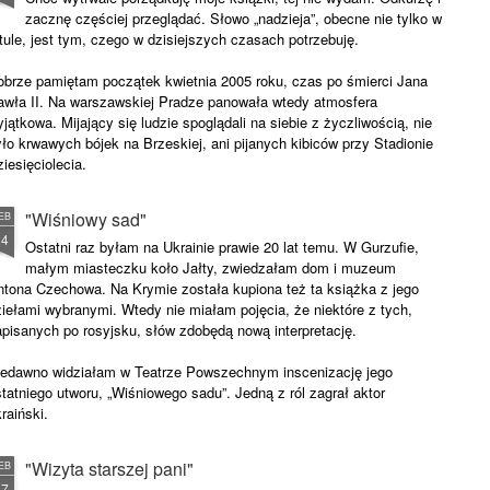
zacznę częściej przeglądać. Słowo „nadzieja”, obecne nie tylko w
tule, jest tym, czego w dzisiejszych czasach potrzebuję.
obrze pamiętam początek kwietnia 2005 roku, czas po śmierci Jana
awła II. Na warszawskiej Pradze panowała wtedy atmosfera
jątkowa. Mijający się ludzie spoglądali na siebie z życzliwością, nie
ło krwawych bójek na Brzeskiej, ani pijanych kibiców przy Stadionie
iesięciolecia.
"Wiśniowy sad"
EB
24
Ostatni raz byłam na Ukrainie prawie 20 lat temu. W Gurzufie,
małym miasteczku koło Jałty, zwiedzałam dom i muzeum
ntona Czechowa. Na Krymie została kupiona też ta książka z jego
iełami wybranymi. Wtedy nie miałam pojęcia, że niektóre z tych,
apisanych po rosyjsku, słów zdobędą nową interpretację.
iedawno widziałam w Teatrze Powszechnym inscenizację jego
tatniego utworu, „Wiśniowego sadu”. Jedną z ról zagrał aktor
raiński.
"Wizyta starszej pani"
EB
17