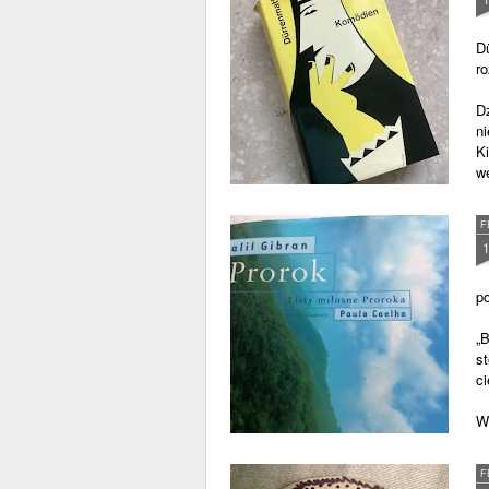
Dü
ro
Dz
ni
K
w
F
p
„B
st
ci
W 
po
F