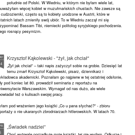
południe od Polski. W Wiedniu, w którym nie byłam wiele lat,
auważyłam więcej kobiet w muzułmańskich chustach. Nie zawsze są
 cudzoziemki, często są to kobiety urodzone w Austrii, które w
tatnich latach zmieniły swój ubiór. To w Wiedniu zaczął mi się
rzypominać Bassam Tibi, niemiecki politolog syryjskiego pochodzenia.
 jego rosnący pesymizm.
Krzysztof Kąkolewski - "żył, jak chciał"
AY
24
„Żył jak chciał” – taki napis zażyczył sobie na grobie. Dziesięć lat
temu zmarł Krzysztof Kąkolewski, pisarz, dziennikarz i
ykładowca akademicki. Poznałam go najpierw w tej ostatniej odsłonie,
y pod koniec lat 80. prowadził seminaria z reportażu na
niwersytecie Warszawskim. Wymagał od nas dużo, ale wiele
owiadał też o kulisach swojej pracy.
yłam pod wrażeniem jego książki „Co u pana słychać?” - zbioru
portaży o nie ukaranych zbrodniarzach hitlerowskich. W latach 70.
„Świadek nadziei”
PR
5
Choć wytrwale porządkuję moje książki, tej nie wydam. Odkurzę i