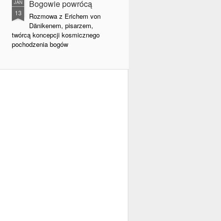
Bogowie powrócą
JAN
13
Rozmowa z Erichem von
Dänikenem, pisarzem,
twórcą koncepcji kosmicznego
pochodzenia bogów
- Wierzy pan w to, co pan pisze,
czy też pańskie książki są przede
wszystkim formą prowokacji
intelektualnej?
- Ja nie wierzę w prawdziwość
tego, co opisuję, lecz wiem, że
mam rację. Przynajmniej w
punktach kluczowych mojej teorii.
- Wiele z pana dowodów na
kosmiczne pochodzenie bogów
zostało jednak wraz z upływem
czasu zweryfikowanych.
Chociażby te zawarte we
„Wspomnieniach z przyszłości”.