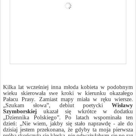
Kilka lat wcześniej inna młoda kobieta w podobnym
wieku skierowała swe kroki w kierunku okazałego
Pałacu Prasy. Zamiast mapy miała w ręku wiersze.
„Szukam słowa”, debiut poetycki
Wisławy
Szymborskiej
ukazał się wkrótce w dodatku
„Dziennika Polskiego”. Po latach wspominała ten
dzień: „Nie wiem, jakby się stało naprawdę - ale do
dzisiaj jestem przekonana, że gdyby ta moja pierwsza
próba skończyła się klęską, nie odważyłabym się
po raz