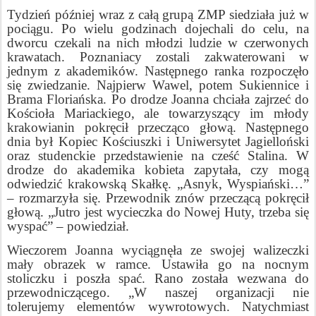
Tydzień później wraz z całą grupą ZMP siedziała już w
pociągu. Po wielu godzinach dojechali do celu, na
dworcu czekali na nich młodzi ludzie w czerwonych
krawatach. Poznaniacy zostali zakwaterowani w
jednym z akademików. Następnego ranka rozpoczęło
się zwiedzanie. Najpierw Wawel, potem Sukiennice i
Brama Floriańska. Po drodze Joanna chciała zajrzeć do
Kościoła Mariackiego, ale towarzyszący im młody
krakowianin pokręcił przecząco głową. Następnego
dnia był Kopiec Kościuszki i Uniwersytet Jagielloński
oraz studenckie przedstawienie na cześć Stalina. W
drodze do akademika kobieta zapytała, czy mogą
odwiedzić krakowską Skałkę. „Asnyk, Wyspiański…”
– rozmarzyła się. Przewodnik znów przeczącą pokręcił
głową. „Jutro jest wycieczka do Nowej Huty, trzeba się
wyspać” – powiedział.
Wieczorem Joanna wyciągnęła ze swojej walizeczki
mały obrazek w ramce. Ustawiła go na nocnym
stoliczku i poszła spać. Rano została wezwana do
przewodniczącego. „W naszej organizacji nie
tolerujemy elementów wywrotowych. Natychmiast