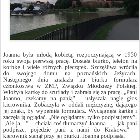
Joanna była młodą kobietą, rozpoczynającą w 1950
roku swoją pierwszą pracę. Dostała biurko, telefon na
korbkę i wiele różnych pieczątek. Szczęśliwa wróciła
do swojego domu na poznańskich Jeżycach.
Następnego dnia znalazła na biurku formularz
członkostwa w ZMP, Związku Młodzieży Polskiej.
Włożyła kartkę do szuflady i zabrała się za pracę. „Pani
Joanno, czekamy na panią” – usłyszała nagle głos
kierownika. Zobaczyła w oddali mężczyznę, dającego
jej znaki, by wypełniła formularz. Wyciągnęła kartkę i
zaczęła ją oglądać. „Nie oglądamy, tylko podpisujemy”.
„Ale ja…” – chciała coś tłumaczyć Joanna. „…jak pani
podpisze, pojedzie pani z nami do Krakowa” –
kierownik stanął przy jej biurku. Joanna podpisała.