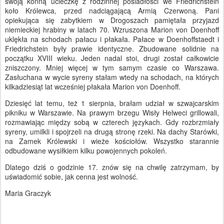
swoją konną ucieczkę z rodzinnej posiadłości we Friedrichstein
koło Królewca, przed nadciągającą Armią Czerwoną. Pani
opiekująca się zabytkiem w Drogoszach pamiętała przyjazd
niemieckiej hrabiny w latach 70. Wzruszona Marion von Doenhoff
uklękła na schodach pałacu i płakała. Pałace w Doenhoffstaedt i
Friedrichstein były prawie identyczne. Zbudowane solidnie na
początku XVIII wieku. Jeden nadal stoi, drugi został całkowicie
zniszczony. Mniej więcej w tym samym czasie co Warszawa.
Zasłuchana w wycie syreny stałam wtedy na schodach, na których
kilkadziesiąt lat wcześniej płakała Marion von Doenhoff.
Dziesięć lat temu, też 1 sierpnia, brałam udział w szwajcarskim
pikniku w Warszawie. Na prawym brzegu Wisły Helweci grillowali,
rozmawiając między sobą w czterech językach. Gdy rozbrzmiały
syreny, umilkli i spojrzeli na drugą stronę rzeki. Na dachy Starówki,
na Zamek Królewski i wieże kościołów. Wszystko starannie
odbudowane wysiłkiem kilku powojennych pokoleń.
Dlatego dziś o godzinie 17. znów się na chwilę zatrzymam, by
uświadomić sobie, jak cenna jest wolność.
Maria Graczyk