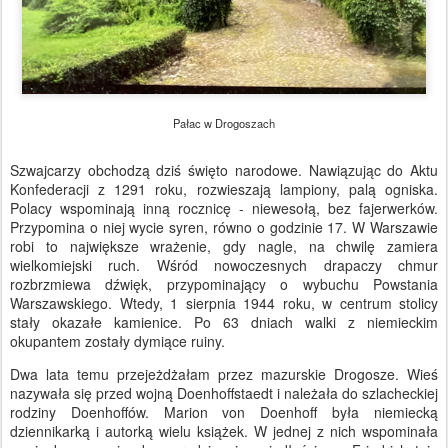
Pałac w Drogoszach
Szwajcarzy obchodzą dziś święto narodowe. Nawiązując do Aktu
Konfederacji z 1291 roku, rozwieszają lampiony, palą ogniska.
Polacy wspominają inną rocznicę - niewesołą, bez fajerwerków.
Przypomina o niej wycie syren, równo o godzinie 17. W Warszawie
robi to największe wrażenie, gdy nagle, na chwilę zamiera
wielkomiejski ruch. Wśród nowoczesnych drapaczy chmur
rozbrzmiewa dźwięk, przypominający o wybuchu Powstania
Warszawskiego. Wtedy, 1 sierpnia 1944 roku, w centrum stolicy
stały okazałe kamienice. Po 63 dniach walki z niemieckim
okupantem zostały dymiące ruiny.
Dwa lata temu przejeżdżałam przez mazurskie Drogosze. Wieś
nazywała się przed wojną Doenhoffstaedt i należała do szlacheckiej
rodziny Doenhoffów. Marion von Doenhoff była niemiecką
dziennikarką i autorką wielu książek. W jednej z nich wspominała